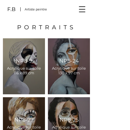
F.B
Artiste peintre
PORTRAITS
NP8-9
NP8-24
Acrylique sur toile
Acrylique sur toile
116 x 89 cm
130 x 97 cm
NP8-27
NP8-25
Acrylique sur toile
Acrylique sur toile