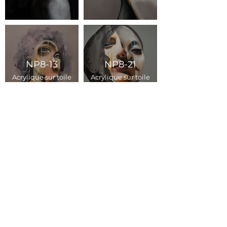
NP8-13
NP8-21
Acrylique sur toile
Acrylique sur toile
146 x 114 cm
100 x 81 cm
NP8-6
NP8-11
Acrylique sur toile
Acrylique sur toile
100 x 81 cm
116 x 89 cm