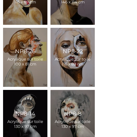
116 x 89 cm
146 x 114 cm
NP8-26
NP8-22
Acrylique sur toile
Acrylique sur toile
100 x 81 cm
116 x 89 cm
NP8-14
NP8-8
Acrylique sur toile
Acrylique sur toile
130 x 97 cm
130 x 97 cm