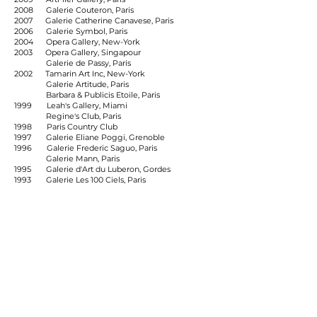
2008 Galerie Couteron, Paris
2007 Galerie Catherine Canavese, Paris
2006 Galerie Symbol, Paris
2004 Opera Gallery, New-York
2003 Opera Gallery, Singapour
Galerie de Passy, Paris
2002 Tamarin Art Inc, New-York
Galerie Artitude, Paris
Barbara & Publicis Etoile, Paris
1999 Leah's Gallery, Miami
Regine's Club, Paris
1998 Paris Country Club
1997 Galerie Eliane Poggi, Grenoble
1996 Galerie Frederic Saguo, Paris
Galerie Mann, Paris
1995 Galerie d'Art du Luberon, Gordes
1993 Galerie Les 100 Ciels, Paris
Expositions Collectives
2020-19 Galerie Sebban, Paris
Galleri V58, Danemark
OperaGallery, Worldwide.
2018-17 Galleri V58, Danemark
OperaGallery, Worldwide.
Galerie Marc Hachem, Paris
Art-Cité, Fontenay sous bois
2016 Galleri V58, Danemark
2015 OperaGallery, Worldwide.
MX Gallery, Montreal .